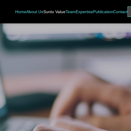
Home
About Us
Sunto Value
Team
Expertise
Publication
Contact